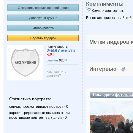
Комплименты
Отправить приватное сообщение
Комплиментов нет.
Вы не авторизованы! Чтоб
Добавить в друзья
Игнорировать
Сделать подарок
Метки лидеров
популярность:
26487 место
-10 ↓
рейтинг
926
?
Интервью
Как получить
уровень?
Последние
фотогра
Статистика портрета:
сейчас просматривают портрет - 0
зарегистрированные пользователи
посетившие портрет за 7 дней - 0